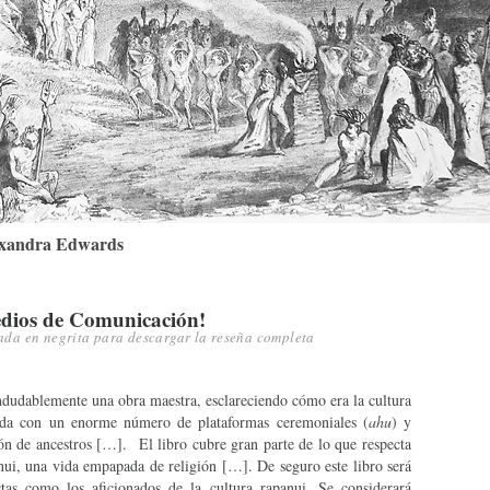
exandra Edwards
Medios de Comunicación!
ada en negrita para descargar la reseña completa
ndudablemente una obra maestra, esclareciendo cómo era la cultura
tada con un enorme número de plataformas ceremoniales (
ahu
) y
ión de ancestros […]. El libro cubre gran parte de lo que respecta
anui, una vida empapada de religión […]. De seguro este libro será
istas como los aficionados de la cultura rapanui. Se considerará