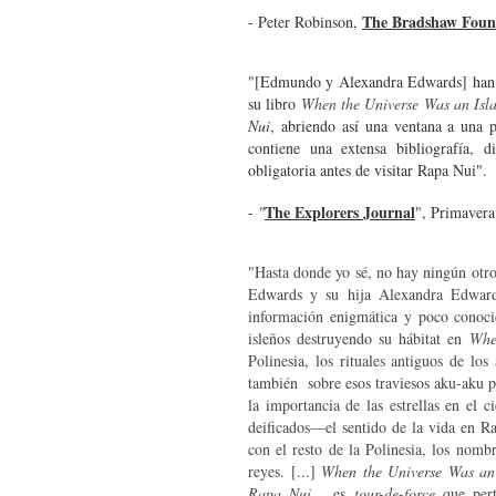
The Bradshaw Foun
- Peter Robinson,
"[Edmundo y Alexandra Edwards] han c
su libro
When the Universe Was an Isl
Nui
, abriendo así una ventana a una p
contiene una extensa bibliografía, di
obligatoria antes de visitar Rapa Nui".
The Explorers Journal
-
"
", Primaver
"Hasta donde yo sé, no hay ningún otro
Edwards y su hija Alexandra Edward
información enigmática y poco conocida
isleños destruyendo su hábitat en
Whe
Polinesia, los rituales antiguos de lo
también sobre esos traviesos aku-aku pr
la importancia de las estrellas en el c
deificados—el sentido de la vida en R
con el resto de la Polinesia, los nom
reyes. [...]
When the Universe Was an 
Rapa Nui,
es
tour-de-force
que pert