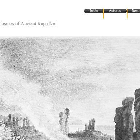
e Was an Island
Inicio
Autores
Rese
l Cosmos of Ancient Rapa Nui