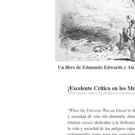
Un libro de Edmundo Edwards y Al
¡Excelente Crítica en los 
*Presionar sobre la publicación marc
y
"
When the Universe Was an Island
es i
y sociedad de esta isla diminuta, do
estatuas (
moai
) dedicadas a la deificac
la vida y sociedad de los antiguos rap
indispensable tanto para los especial