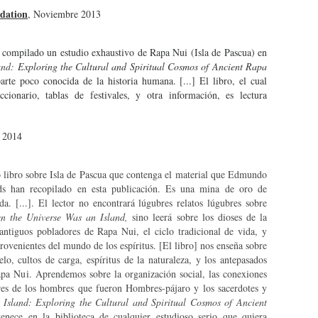
dation
, Noviembre 2013
ompilado un estudio exhaustivo de Rapa Nui (Isla de Pascua) en
and:
Exploring the Cultural and Spiritual Cosmos of Ancient Rapa
arte poco conocida de la historia humana. [...] El libro, el cual
ccionario, tablas de festivales, y otra información, es lectura
a 2014
 libro sobre Isla de Pascua que contenga el material que Edmundo
s han recopilado en esta publicación. Es una mina de oro de
. [...]. El lector no encontrará lúgubres relatos lúgubres sobre
n the Universe Was an Island​,
sino leerá sobre los dioses de la
s antiguos pobladores de Rapa Nui, el ciclo tradicional de vida, y
ovenientes del mundo de los espíritus. [El libro] nos enseña sobre
ielo, cultos de carga, espíritus de la naturaleza, y los antepasados
apa Nui. Aprendemos sobre la organización social, las conexiones
bres de los hombres que fueron Hombres-pájaro y los sacerdotes y
Island: Exploring the Cultural and Spiritual Cosmos of Ancient
enece en la biblioteca de cualquier estudioso serio que quiera