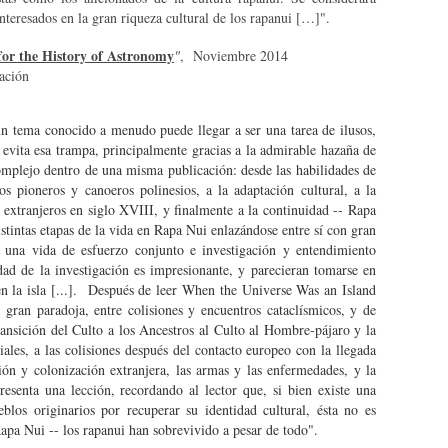
interesados en la gran riqueza cultural de los rapanui […]".
for the History of Astronomy
"
, Noviembre 2014
ación
n tema conocido a menudo puede llegar a ser una tarea de ilusos,
vita esa trampa, principalmente gracias a la admirable hazaña de
mplejo dentro de una misma publicación: desde las habilidades de
os pioneros y canoeros polinesios, a la adaptación cultural, a la
 extranjeros en siglo XVIII, y finalmente a la continuidad -- Rapa
stintas etapas de la vida en Rapa Nui enlazándose entre sí con gran
a una vida de esfuerzo conjunto e investigación y entendimiento
dad de la investigación es impresionante, y parecieran tomarse en
en la isla [...]. Después de leer When the Universe Was an Island
gran paradoja, entre colisiones y encuentros cataclísmicos, y de
ransición del Culto a los Ancestros al Culto al Hombre-pájaro y la
ales, a las colisiones después del contacto europeo con la llegada
ción y colonización extranjera, las armas y las enfermedades, y la
esenta una lección, recordando al lector que, si bien existe una
blos originarios por recuperar su identidad cultural, ésta no es
Rapa Nui -- los rapanui han sobrevivido a pesar de todo".