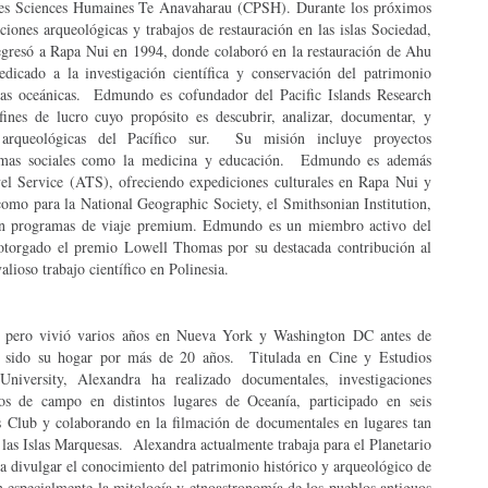
des Sciences Humaines Te Anavaharau (CPSH). Durante los próximos
ones arqueológicas y trabajos de restauración en las islas Sociedad,
resó a Rapa Nui en 1994, donde colaboró en la restauración de Ahu
icado a la investigación científica y conservación del patrimonio
uras oceánicas. Edmundo es cofundador del Pacific Islands Research
fines de lucro cuyo propósito es descubrir, analizar, documentar, y
s arqueológicas del Pacífico sur. Su misión incluye proyectos
 temas sociales como la medicina y educación. Edmundo es además
vel Service (ATS), ofreciendo expediciones culturales en Rapa Nui y
omo para la National Geographic Society, el Smithsonian Institution,
con programas de viaje premium. Edmundo es un miembro activo del
otorgado el premio Lowell Thomas por su destacada contribución al
lioso trabajo científico en Polinesia.
, pero vivió varios años en Nueva York y Washington DC antes de
a sido su hogar por más de 20 años. Titulada en Cine y Estudios
niversity, Alexandra ha realizado documentales, investigaciones
cos de campo en distintos lugares de Oceanía, participado en seis
rs Club y colaborando en la filmación de documentales en lugares tan
las Islas Marquesas. Alexandra actualmente trabaja para el Planetario
a divulgar el conocimiento del patrimonio histórico y arqueológico de
an especialmente la mitología y etnoastronomía de los pueblos antiguos