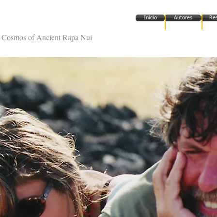
e Was an Island
Inicio
Autores
Re
al Cosmos of Ancient Rapa Nui