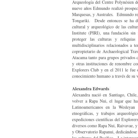
Arqueología del Centre Polynésien 
nueve años Edmundo realizó prospecci
Marquesas, y Australes. Edmundo reg
Tongariki. Desde entonces se ha ded
cultural y arqueológico de las cult
Institute (PIRI), una fundación sin 
proteger las culturas y reliquia
multidisciplinarios relacionados a
copropietario de Archaeological Tra
Atacama tanto para grupos privados c
y otras instituciones de renombre 
Explorers Club y en el 2011 le fue 
conocimiento humano a través de su va
Alexandra Edwards
Alexandra nació en Santiago, Chile
volver a Rapa Nui, el lugar que h
Latinoamericanos en la Wesleyan U
etnográficas, y trabajos arqueológi
expediciones científicas del Explore
diversos como Rapa Nui, Raivavae, y 
y Observatorio Rapanui, dedicándose 
las culturas del Pacífico. Le interes